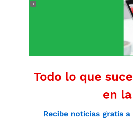
‹
Todo lo que suce
en la
Recibe noticias gratis a