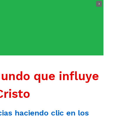
›
mundo que influye
Cristo
cias haciendo clic en los