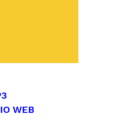
P3
TIO WEB