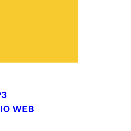
P3
TIO WEB