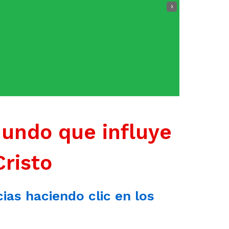
›
mundo que influye
Cristo
cias haciendo clic en los