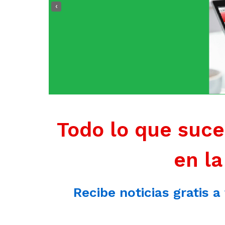
‹
Todo lo que suce
en la
Recibe noticias gratis a