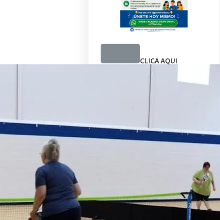
CLICA AQUI
Recent Posts
CUANDO LA
NATURALEZA RUGE –
AGUA, FUEGO Y
VIENTO… CONFIAR,
ACTUAR Y CLAMAR
DIOS, EL HOMBRE Y LA
INTELIGENCIA
ARTIFICIAL (IX): EL