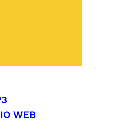
P3
TIO WEB