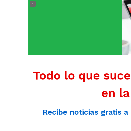
‹
Todo lo que suce
en la
Recibe noticias gratis a