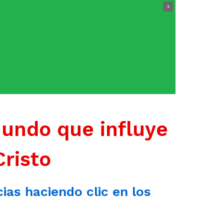
›
mundo que influye
Cristo
cias haciendo clic en los