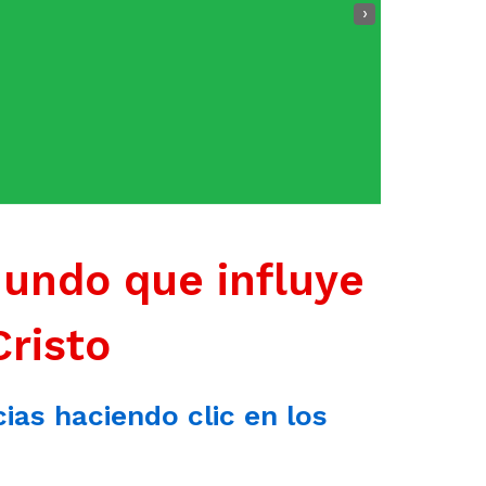
›
mundo que influye
Cristo
cias haciendo clic en los