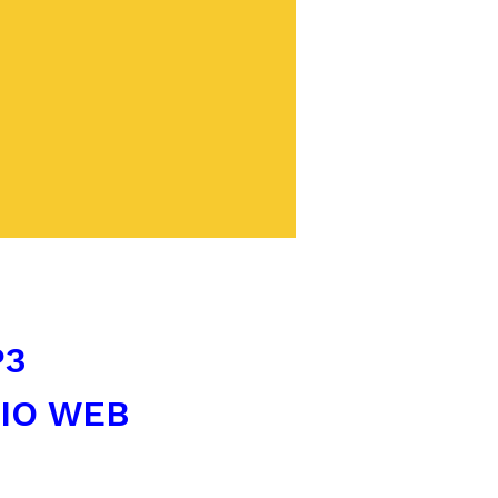
P3
TIO WEB