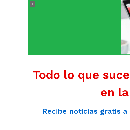
‹
Todo lo que suce
en la
Recibe noticias gratis a