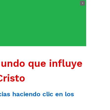
›
mundo que influye
Cristo
cias haciendo clic en los