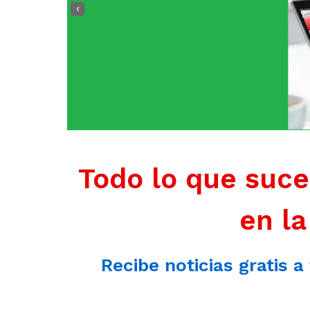
‹
Todo lo que suce
en la
Recibe noticias gratis a