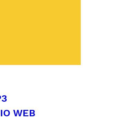
P3
TIO WEB