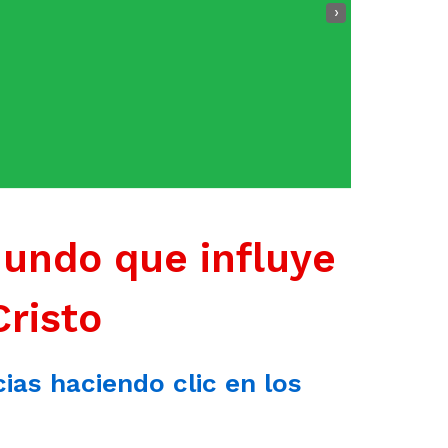
›
mundo que influye
Cristo
cias haciendo clic en los