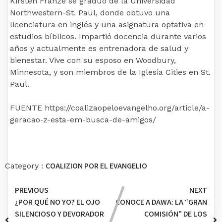
Kirsten Franze se graduó de la Universidad
Northwestern-St. Paul, donde obtuvo una
licenciatura en inglés y una asignatura optativa en
estudios bíblicos. Impartió docencia durante varios
años y actualmente es entrenadora de salud y
bienestar. Vive con su esposo en Woodbury,
Minnesota, y son miembros de la Iglesia Cities en St.
Paul.
FUENTE https://coalizaopeloevangelho.org/article/a-
geracao-z-esta-em-busca-de-amigos/
COALIZION POR EL EVANGELIO
Category :
PREVIOUS
NEXT
¿POR QUÉ NO YO? EL OJO
CONOCE A DAWA: LA “GRAN
SILENCIOSO Y DEVORADOR
COMISIÓN” DE LOS