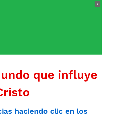
›
mundo que influye
Cristo
cias haciendo clic en los