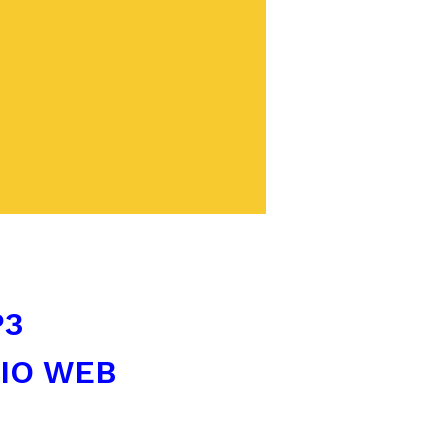
P3
TIO WEB