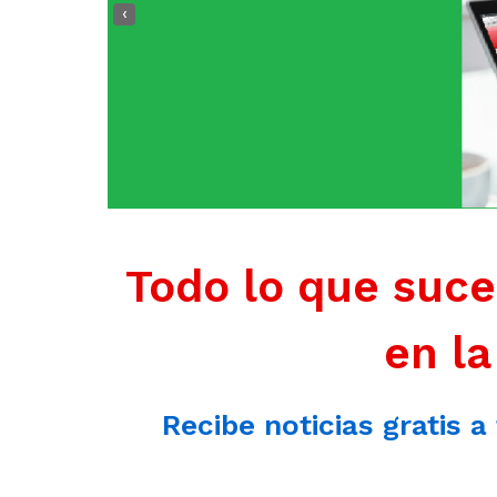
‹
Todo lo que suce
en la
Recibe noticias gratis a