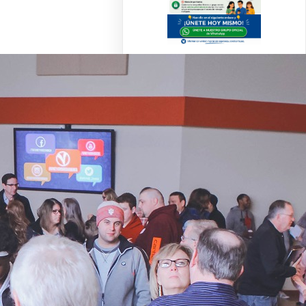
CLICA AQUI
Recent Posts
SEÑALAN QUE LA IA
PODRÍA USARSE COMO
«ARMA CENTRAL»
CONTRA LA FE EN EL
FUTURO
5 SEÑALES QUE ESTÁS
EN UNA SECTA (Y NO EN
LA IGLESIA DE CRISTO):