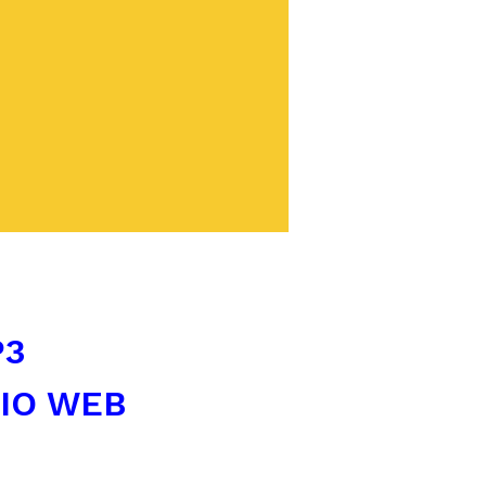
P3
TIO WEB