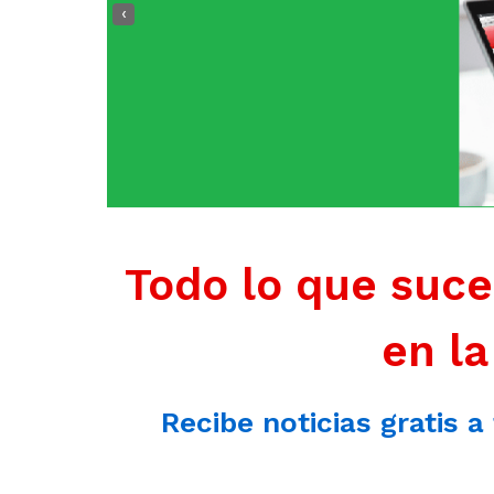
‹
Todo lo que suce
en la
Recibe noticias gratis a