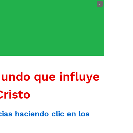
›
mundo que influye
Cristo
cias haciendo clic en los