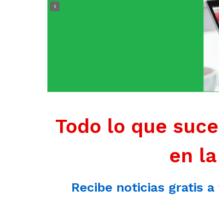
‹
Todo lo que suce
en la
Recibe noticias gratis a