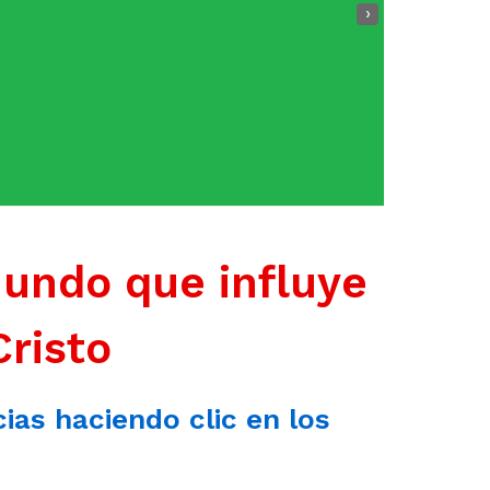
›
mundo que influye
Cristo
cias haciendo clic en los