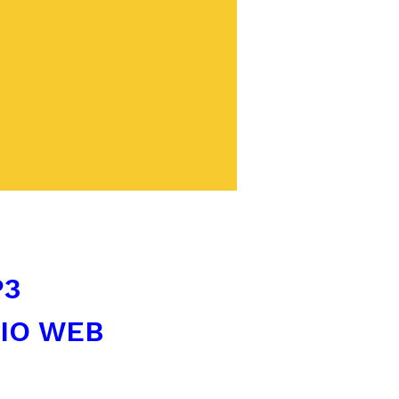
P3
TIO WEB