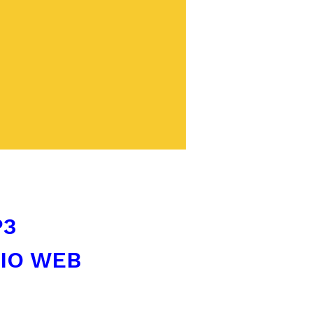
P3
TIO WEB