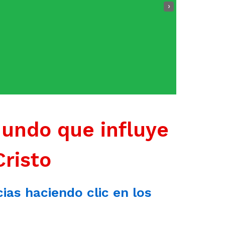
›
mundo que influye
Cristo
cias haciendo clic en los