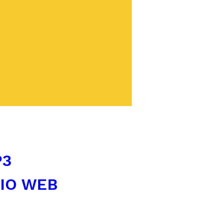
P3
TIO WEB