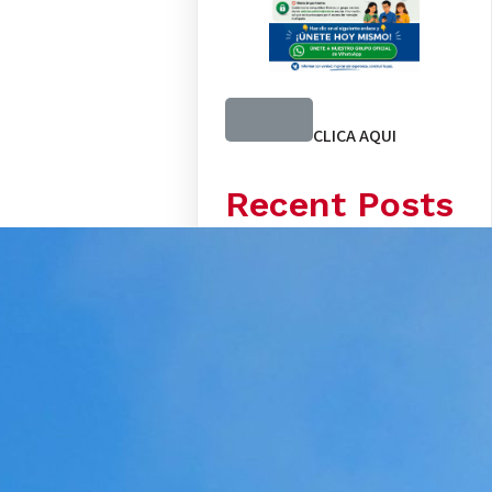
CLICA AQUI
Recent Posts
SEÑALAN QUE LA IA
PODRÍA USARSE COMO
«ARMA CENTRAL»
CONTRA LA FE EN EL
FUTURO
5 SEÑALES QUE ESTÁS
EN UNA SECTA (Y NO EN
LA IGLESIA DE CRISTO):