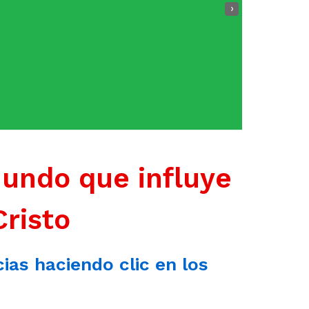
›
mundo que influye
Cristo
cias haciendo clic en los