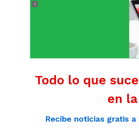
‹
Todo lo que suce
en la
Recibe noticias gratis a