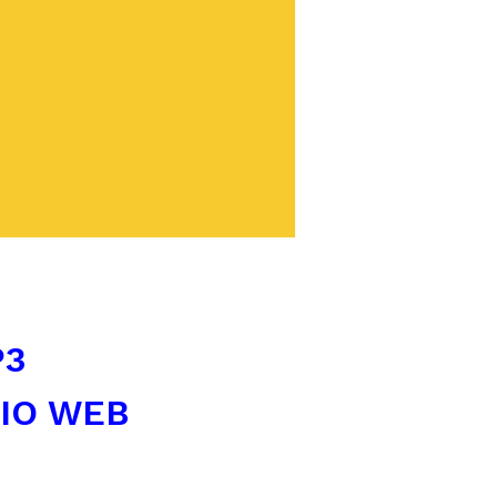
P3
TIO WEB