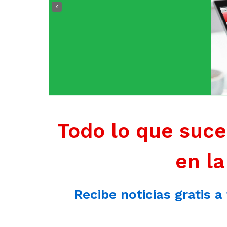
‹
Todo lo que suce
en la
Recibe noticias gratis a