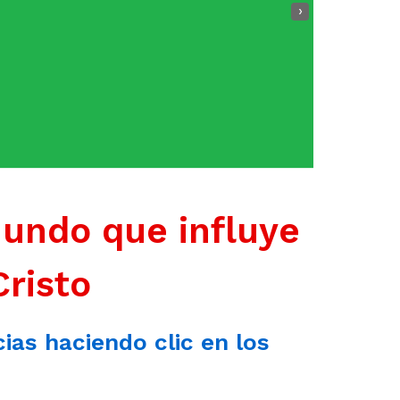
›
mundo que influye
Cristo
cias haciendo clic en los