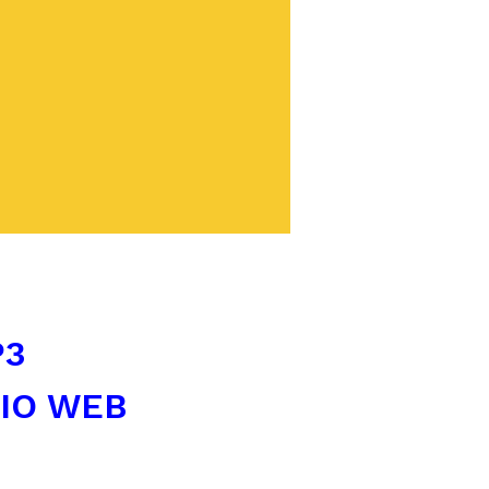
P3
TIO WEB