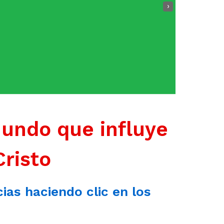
›
mundo que influye
Cristo
cias haciendo clic en los