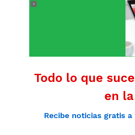
‹
Todo lo que suce
en la
Recibe noticias gratis a