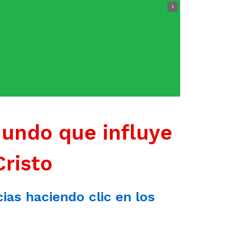
›
mundo que influye
Cristo
cias haciendo clic en los