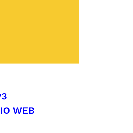
P3
TIO WEB