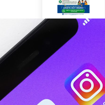
CLICA AQUI
Recent Posts
SEÑALAN QUE LA IA
PODRÍA USARSE COMO
«ARMA CENTRAL»
CONTRA LA FE EN EL
FUTURO
5 SEÑALES QUE ESTÁS
EN UNA SECTA (Y NO EN
LA IGLESIA DE CRISTO):