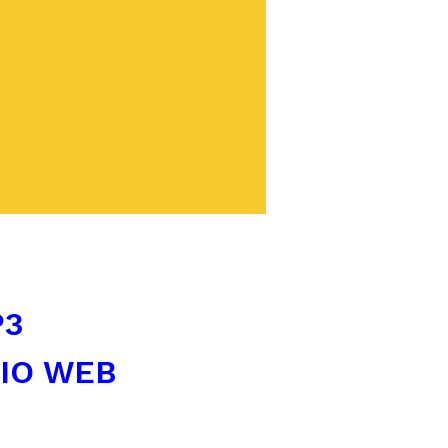
P3
TIO WEB