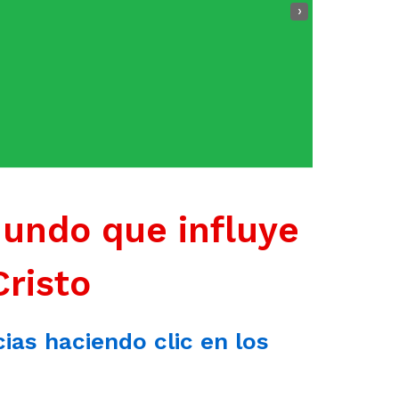
›
mundo que influye
Cristo
cias haciendo clic en los