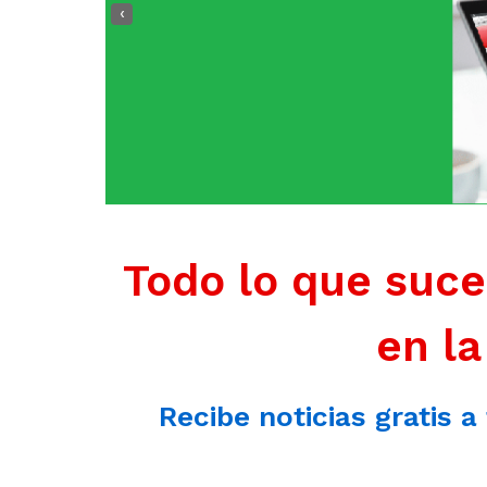
‹
Todo lo que suce
en la
Recibe noticias gratis a